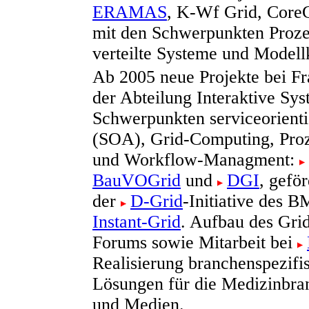
ERAMAS
, K-Wf Grid, Cor
mit den Schwerpunkten Proz
verteilte Systeme und Modell
Ab 2005 neue Projekte bei F
der Abteilung Interaktive Sy
Schwerpunkten serviceorienti
(SOA), Grid-Computing, Pro
und Workflow-Managment:
BauVOGrid
und
DGI
, gefö
der
D-Grid
-Initiative des 
Instant-Grid
. Aufbau des Gri
Forums sowie Mitarbeit bei
Realisierung branchenspezifi
Lösungen für die Medizinbra
und Medien.