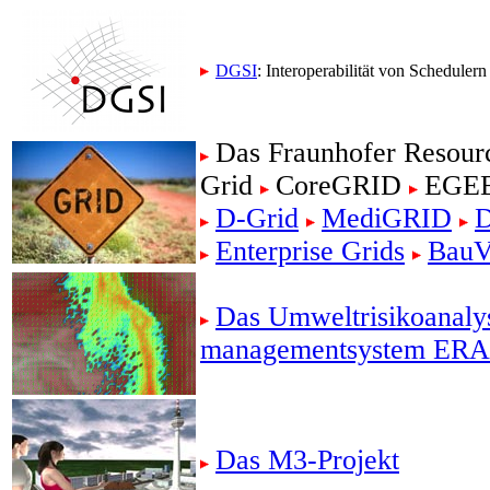
DGSI
: Interoperabilität von Schedulern
Das Fraunhofer Resour
Grid
CoreGRID
EGE
D-Grid
MediGRID
Enterprise Grids
BauV
Das Umweltrisikoanalys
managementsystem E
Das M3-Projekt