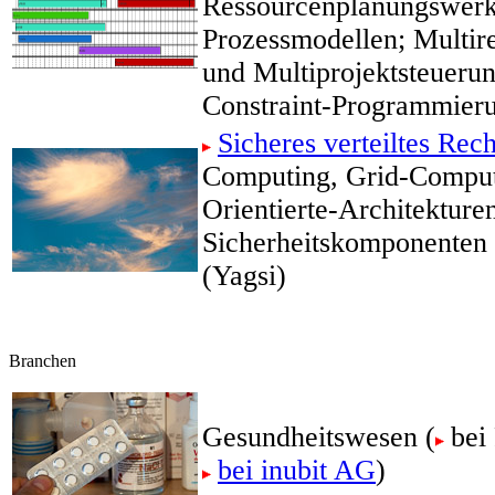
Ressourcenplanungswerk
Prozessmodellen; Multir
und Multiprojektsteuerun
Constraint-Programmier
Sicheres verteiltes Rec
Computing, Grid-Comput
Orientierte-Architekture
Sicherheitskomponenten 
(Yagsi)
Branchen
Gesundheitswesen (
bei
bei inubit AG
)