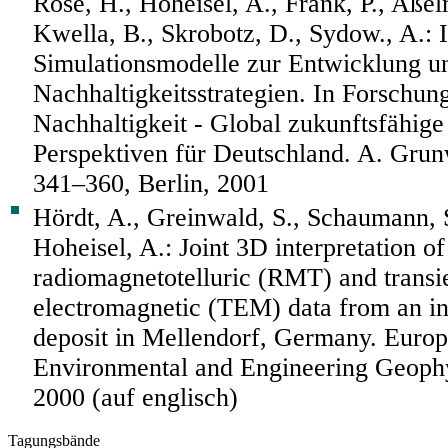
Rosé, H., Hoheisel, A., Frank, P., Aße
Kwella, B., Skrobotz, D., Sydow., A.: I
Simulationsmodelle zur Entwicklung u
Nachhaltigkeitsstrategien. In Forschun
Nachhaltigkeit - Global zukunftsfähig
Perspektiven für Deutschland. A. Grunwa
341–360, Berlin, 2001
Hördt, A., Greinwald, S., Schaumann, S
Hoheisel, A.: Joint 3D interpretation of
radiomagnetotelluric (RMT) and transi
electromagnetic (TEM) data from an in
deposit in Mellendorf, Germany. Europ
Environmental and Engineering Geophy
2000 (auf englisch)
Tagungsbände