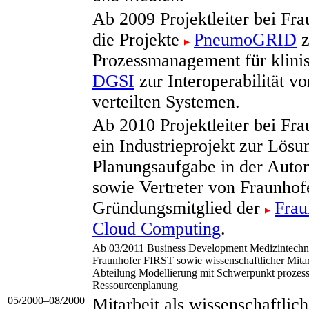
Ab 2009 Projektleiter bei Fr
die Projekte
PneumoGRID
z
Prozessmanagement für klini
DGSI
zur Interoperabilität v
verteilten Systemen.
Ab 2010 Projektleiter bei Fr
ein Industrieprojekt zur Lösu
Planungsaufgabe in der Auto
sowie Vertreter von Fraunho
Gründungsmitglied der
Frau
Cloud Computing
.
Ab 03/2011 Business Development Medizintechn
Fraunhofer FIRST sowie wissenschaftlicher Mitar
Abteilung Modellierung mit Schwerpunkt prozessi
Ressourcenplanung
05/2000–08/2000
Mitarbeit als wissenschaftlich