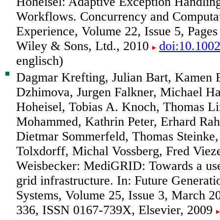
Hoheisel: Adaptive Exception Handling 
Workflows. Concurrency and Computati
Experience, Volume 22, Issue 5, Pages
Wiley & Sons, Ltd., 2010
doi:10.100
englisch)
Dagmar Krefting, Julian Bart, Kamen 
Dzhimova, Jurgen Falkner, Michael Ha
Hoheisel, Tobias A. Knoch, Thomas Li
Mohammed, Kathrin Peter, Erhard Rah
Dietmar Sommerfeld, Thomas Steinke
Tolxdorff, Michal Vossberg, Fred Viez
Weisbecker: MediGRID: Towards a user
grid infrastructure. In: Future Genera
Systems, Volume 25, Issue 3, March 2
336, ISSN 0167-739X, Elsevier, 2009