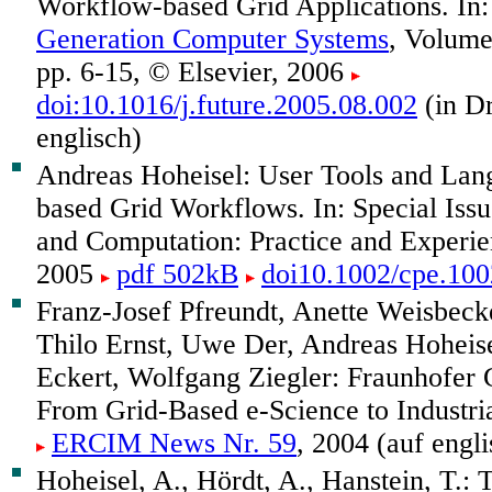
Workflow-based Grid Applications. In
Generation Computer Systems
, Volume
pp. 6-15, © Elsevier, 2006
doi:10.1016/j.future.2005.08.002
(in Dr
englisch)
Andreas Hoheisel: User Tools and Lan
based Grid Workflows. In: Special Iss
and Computation: Practice and Experi
2005
pdf 502kB
doi10.1002/cpe.100
Franz-Josef Pfreundt, Anette Weisbecke
Thilo Ernst, Uwe Der, Andreas Hoheise
Eckert, Wolfgang Ziegler: Fraunhofer G
From Grid-Based e-Science to Industria
ERCIM News Nr. 59
, 2004 (auf engli
Hoheisel, A., Hördt, A., Hanstein, T.: 