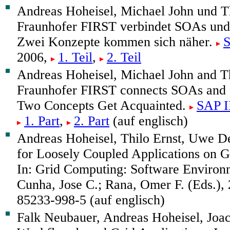
Andreas Hoheisel, Michael John und Th
Fraunhofer FIRST verbindet SOAs und
Zwei Konzepte kommen sich näher.
S
2006,
1. Teil
,
2. Teil
Andreas Hoheisel, Michael John and Th
Fraunhofer FIRST connects SOAs and 
Two Concepts Get Acquainted.
SAP I
1. Part
,
2. Part
(auf englisch)
Andreas Hoheisel, Thilo Ernst, Uwe 
for Loosely Coupled Applications on G
In: Grid Computing: Software Environ
Cunha, Jose C.; Rana, Omer F. (Eds.),
85233-998-5 (auf englisch)
Falk Neubauer, Andreas Hoheisel, Joac