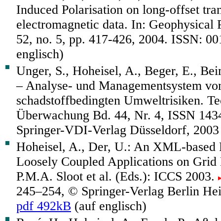
Induced Polarisation on long-offset tra
electromagnetic data. In: Geophysical P
52, no. 5, pp. 417-426, 2004. ISSN: 0
englisch)
Unger, S., Hoheisel, A., Beger, E., 
– Analyse- und Managementsystem vo
schadstoffbedingten Umweltrisiken. T
Überwachung Bd. 44, Nr. 4, ISSN 143
Springer-VDI-Verlag Düsseldorf, 200
Hoheisel, A., Der, U.: An XML-based
Loosely Coupled Applications on Grid
P.M.A. Sloot et al. (Eds.): ICCS 2003.
245–254, © Springer-Verlag Berlin He
pdf 492kB
(auf englisch)