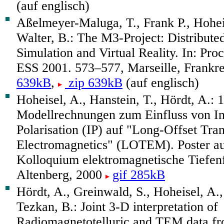
(auf englisch)
Aßelmeyer-Maluga, T., Frank P., Hoheis
Walter, B.: The M3-Project: Distribut
Simulation and Virtual Reality. In: Pro
ESS 2001. 573–577, Marseille, Frankr
639kB
,
zip 639kB
(auf englisch)
Hoheisel, A., Hanstein, T., Hördt, A.: 
Modellrechnungen zum Einfluss von In
Polarisation (IP) auf "Long-Offset Tran
Electromagnetics" (LOTEM). Poster a
Kolloquium elektromagnetische Tiefen
Altenberg, 2000
gif 285kB
Hördt, A., Greinwald, S., Hoheisel, A.
Tezkan, B.: Joint 3-D interpretation of
Radiomagnetotelluric and TEM data fro