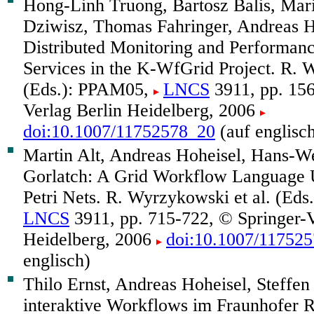
Hong-Linh Truong, Bartosz Balis, Mar
Dziwisz, Thomas Fahringer, Andreas H
Distributed Monitoring and Performanc
Services in the K-WfGrid Project. R. 
(Eds.): PPAM05,
LNCS
3911, pp. 156
Verlag Berlin Heidelberg, 2006
doi:10.1007/11752578_20
(auf englisc
Martin Alt, Andreas Hoheisel, Hans-We
Gorlatch: A Grid Workflow Language 
Petri Nets. R. Wyrzykowski et al. (Ed
LNCS
3911, pp. 715-722, © Springer-V
Heidelberg, 2006
doi:10.1007/11752
englisch)
Thilo Ernst, Andreas Hoheisel, Steffe
interaktive Workflows im Fraunhofer R