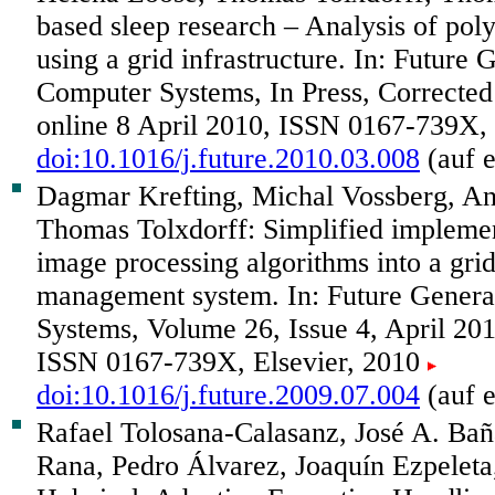
based sleep research – Analysis of po
using a grid infrastructure. In: Future 
Computer Systems, In Press, Corrected
online 8 April 2010, ISSN 0167-739X,
doi:10.1016/j.future.2010.03.008
(auf e
Dagmar Krefting, Michal Vossberg, An
Thomas Tolxdorff: Simplified implemen
image processing algorithms into a gri
management system. In: Future Gener
Systems, Volume 26, Issue 4, April 20
ISSN 0167-739X, Elsevier, 2010
doi:10.1016/j.future.2009.07.004
(auf e
Rafael Tolosana-Calasanz, José A. Bañ
Rana, Pedro Álvarez, Joaquín Ezpeleta