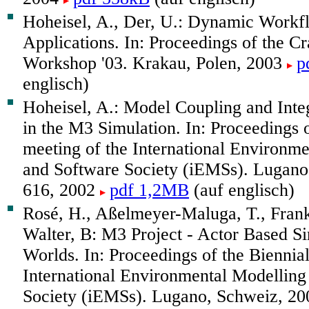
Hoheisel, A., Der, U.: Dynamic Workf
Applications. In: Proceedings of the C
Workshop '03. Krakau, Polen, 2003
p
englisch)
Hoheisel, A.: Model Coupling and Int
in the M3 Simulation. In: Proceedings o
meeting of the International Environm
and Software Society (iEMSs). Lugano
616, 2002
pdf 1,2MB
(auf englisch)
Rosé, H., Aßelmeyer-Maluga, T., Frank,
Walter, B: M3 Project - Actor Based Si
Worlds. In: Proceedings of the Biennia
International Environmental Modelling
Society (iEMSs). Lugano, Schweiz, 2