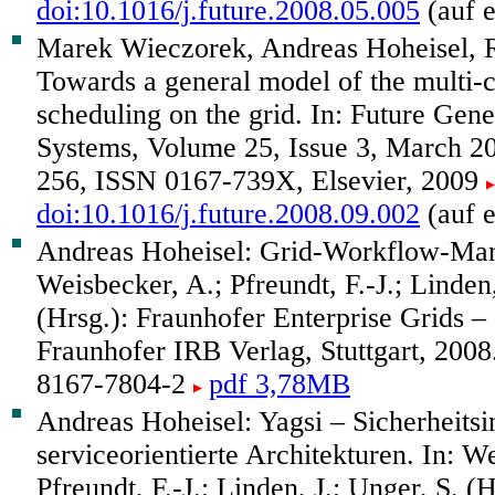
doi:10.1016/j.future.2008.05.005
(auf e
Marek Wieczorek, Andreas Hoheisel, 
Towards a general model of the multi-c
scheduling on the grid. In: Future Gen
Systems, Volume 25, Issue 3, March 2
256, ISSN 0167-739X, Elsevier, 2009
doi:10.1016/j.future.2008.09.002
(auf e
Andreas Hoheisel: Grid-Workflow-Man
Weisbecker, A.; Pfreundt, F.-J.; Linden,
(Hrsg.): Fraunhofer Enterprise Grids –
Fraunhofer IRB Verlag, Stuttgart, 200
8167-7804-2
pdf 3,78MB
Andreas Hoheisel: Yagsi – Sicherheitsin
serviceorientierte Architekturen. In: W
Pfreundt, F.-J.; Linden, J.; Unger, S. (