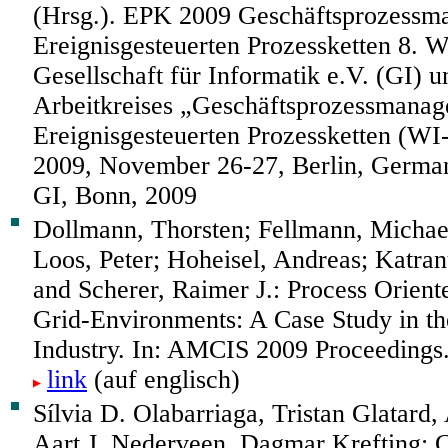
(Hrsg.). EPK 2009 Geschäftsprozessm
Ereignisgesteuerten Prozessketten 8. 
Gesellschaft für Informatik e.V. (GI) u
Arbeitkreises „Geschäftsprozessmanag
Ereignisgesteuerten Prozessketten (W
2009, November 26-27, Berlin, German
GI, Bonn, 2009
Dollmann, Thorsten; Fellmann, Michae
Loos, Peter; Hoheisel, Andreas; Katran
and Scherer, Raimer J.: Process Orient
Grid-Environments: A Case Study in th
Industry. In: AMCIS 2009 Proceedings
link
(auf englisch)
Sílvia D. Olabarriaga, Tristan Glatard,
Aart J. Nederveen, Dagmar Krefting: 