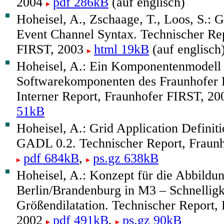
2004
pdf 286kB
(auf englisch)
Hoheisel, A., Zschaage, T., Loos, S.: 
Event Channel Syntax. Technischer Re
FIRST, 2003
html 19kB
(auf englisch
Hoheisel, A.: Ein Komponentenmodell 
Softwarekomponenten des Fraunhofer 
Interner Report, Fraunhofer FIRST, 2
51kB
Hoheisel, A.: Grid Application Defini
GADL 0.2. Technischer Report, Fraun
pdf 684kB
,
ps.gz 638kB
Hoheisel, A.: Konzept für die Abbildu
Berlin/Brandenburg in M3 – Schnelligk
Größendilatation. Technischer Report,
2002
pdf 491kB
,
ps.gz 90kB