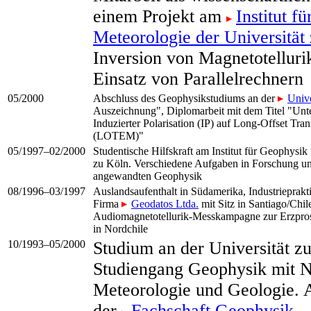
einem Projekt am
Institut f
Meteorologie der Universität
Inversion von Magnetotelluri
Einsatz von Parallelrechnern
05/2000
Abschluss des Geophysikstudiums an der
Unive
Auszeichnung", Diplomarbeit mit dem Titel "Unt
Induzierter Polarisation (IP) auf Long-Offset Tra
(LOTEM)"
05/1997–02/2000
Studentische Hilfskraft am Institut für Geophysik
zu Köln. Verschiedene Aufgaben in Forschung un
angewandten Geophysik
08/1996–03/1997
Auslandsaufenthalt in Südamerika, Industrieprakt
Firma
Geodatos Ltda.
mit Sitz in Santiago/Chile
Audiomagnetotellurik-Messkampagne zur Erzpros
in Nordchile
10/1993–05/2000
Studium an der Universität z
Studiengang Geophysik mit 
Meteorologie und Geologie. A
der
Fachschaft Geophysik